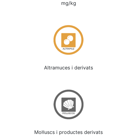
mg/kg
Altramuces i derivats
Mol·luscs i productes derivats