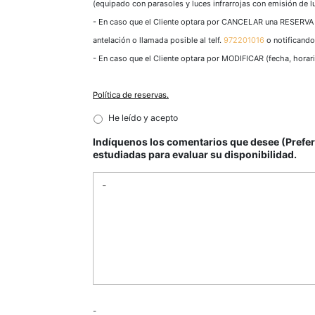
(equipado con parasoles y luces infrarrojas con emisión de lu
protección
de
- En caso que el Cliente optara por CANCELAR una RESERVA
datos.
antelación o llamada posible al telf.
972201016
o notificando
Para
mayor
- En caso que el Cliente optara por MODIFICAR (fecha, hor
seguridad,
satisfacción
de
Política de reservas.
servicio
He leído y acepto
y
estancia,
Indíquenos los comentarios que desee (Prefere
agradeceremos
estudiadas para evaluar su disponibilidad.
el
seguimiento
de
las
normativas/especificaciones
dispuestas,
así
como
la
Política
de
Reservas
y
-