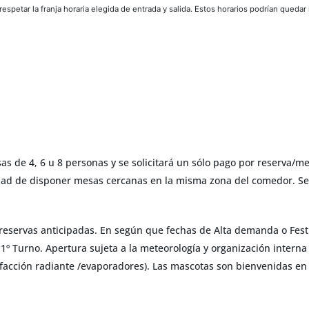
spetar la franja horaria elegida de entrada y salida. Estos horarios podrían quedar
as de 4, 6 u 8 personas y se solicitará un sólo pago por reserva/
ilidad de disponer mesas cercanas en la misma zona del comedor. S
eservas anticipadas. En según que fechas de Alta demanda o Festiv
n 1º Turno. Apertura sujeta a la meteorología y organización intern
lefacción radiante /evaporadores). Las mascotas son bienvenidas en