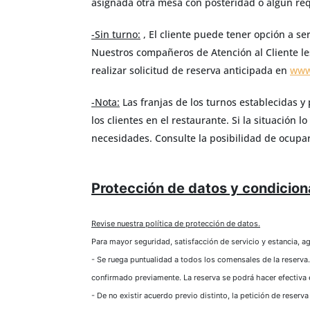
asignada otra mesa con posteridad o algún requ
-Sin turno:
, El cliente puede tener opción a s
Nuestros compañeros de Atención al Cliente l
realizar solicitud de reserva anticipada en
www
-Nota:
Las franjas de los turnos establecidas
los clientes en el restaurante. Si la situación
necesidades. Consulte la posibilidad de ocupar d
Protección
de
Protección de datos y condiciona
datos
y
condicionantes
Revise nuestra política de protección de datos.
de
la
Para mayor seguridad, satisfacción de servicio y estancia, 
solicitud*
- Se ruega puntualidad a todos los comensales de la reserva. 
Revise
nuestra
confirmado previamente. La reserva se podrá hacer efectiva
política
- De no existir acuerdo previo distinto, la petición de reser
de