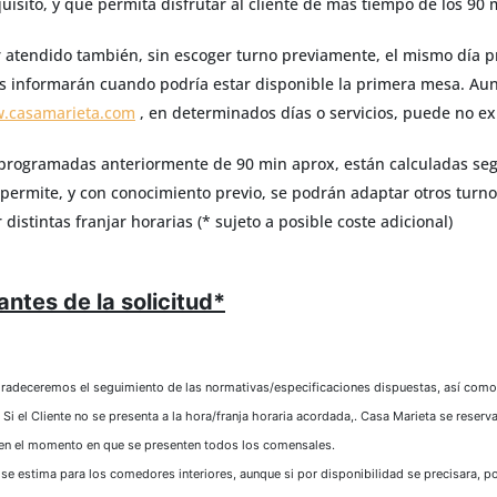
isito, y que permita disfrutar al cliente de más tiempo de los 90 
er atendido también, sin escoger turno previamente, el mismo día 
es informarán cuando podría estar disponible la primera mesa. A
.casamarieta.com
, en determinados días o servicios, puede no exi
 y programadas anteriormente de 90 min aprox, están calculadas s
 lo permite, y con conocimiento previo, se podrán adaptar otros turno
istintas franjar horarias (* sujeto a posible coste adicional)
ntes de la solicitud*
agradeceremos el seguimiento de las normativas/especificaciones dispuestas, así como
Si el Cliente no se presenta a la hora/franja horaria acordada,. Casa Marieta se reserva
 en el momento en que se presenten todos los comensales.
va se estima para los comedores interiores, aunque si por disponibilidad se precisara, p