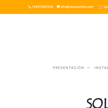
+34972201016
info@casamarieta.com
Ca
PRESENTACIÓN
INSTA
SO