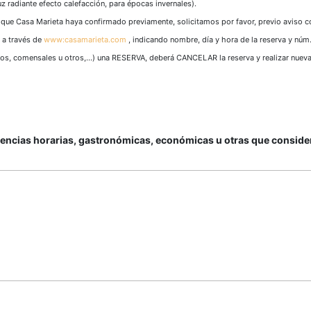
z radiante efecto calefacción, para épocas invernales).
 que Casa Marieta haya confirmado previamente, solicitamos por favor, previo avis
 a través de
www:casamarieta.com
, indicando nombre, día y hora de la reserva y núm
arios, comensales u otros,…) una RESERVA, deberá CANCELAR la reserva y realizar nu
ncias horarias, gastronómicas, económicas u otras que considere