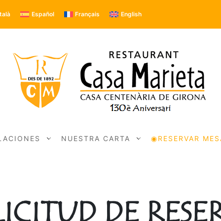
talà
Español
Français
English
LACIONES
NUESTRA CARTA
◉RESERVAR MES
LICITUD DE RESE