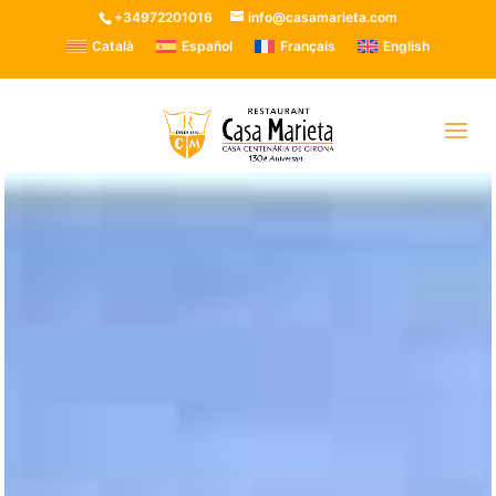
+34972201016
info@casamarieta.com
Català
Español
Français
English