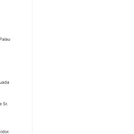
 Palau
cuada
e Sr.
idor.