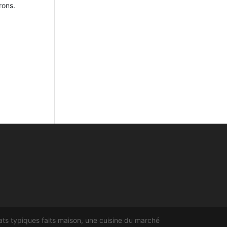
rons.
ts typiques faits maison, une cuisine du marché