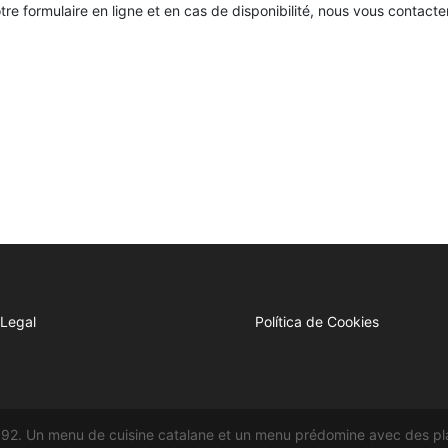
e formulaire en ligne et en cas de disponibilité, nous vous contacte
 Legal
Política de Cookies
892. Un menu de cuisine catalane et un menu prédomine avec des pla