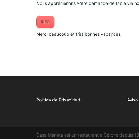
Nous apprécierions votre demande de table via notr
INFO
Merci beaucoup et très bonnes vacances!
Política de Privacidad
Aviso
Casa Marieta est un restaurant à Gérone depuis 1