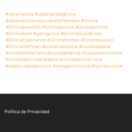
#casamarieta
#casamarietagirona
#casamarietarestaurantecentenario
#Girona
#Gironaenamora
#Gironasecreta
#Gironaturisme
#Gironafood
#igersgirona
#GironaCostaBrava
#GironaExperience
#Gironafoodies
#Gironatourism
#GironaOldTown
#cuinatradicional
#cuinacatalana
#cuinamediterrania
#cuinademercat
#cuinadeproximitat
#cuinatradicionalcatalana
#receptestradicional
#catalunyaexperience
#somgastronomia
#typicalcuisine
Política de Privacidad