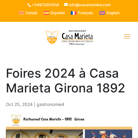
+34972201016
info@casamarieta.com
Català
Español
Français
English
Foires 2024 à Casa
Marieta Girona 1892
Oct 25, 2024
|
gastronomie4