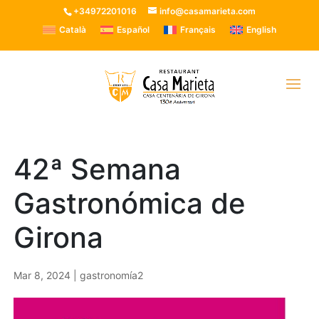
+34972201016
info@casamarieta.com
Català
Español
Français
English
42ª Semana
Gastronómica de
Girona
Mar 8, 2024
|
gastronomía2