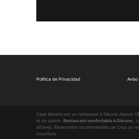
Política de Privacidad
Aviso
Casa Marieta est un restaurant à Gérone depuis 1
et de saison.
Restaurant confortable à Gérone
, i
affaires. Réservation recommandée car c’est un rest
nourriture.