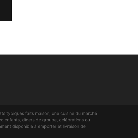
ts typiques faits maison, une cuisine du marché
ec enfants, dîners de groupe, célébrations ou
lement disponible à emporter et livraison de