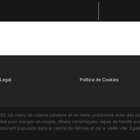
 Legal
Política de Cookies
892. Un menu de cuisine catalane et un menu prédomine avec des pla
déal pour manger en couple, dîners romantiques, repas de famille av
aurant populaire dans le centre de Gérone et de la vieille ville. Éga