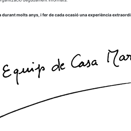
urant molts anys, i fer de cada ocasió una experiència extraordin