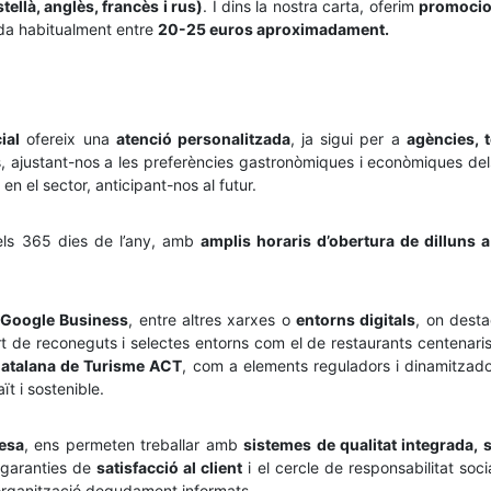
ellà, anglès, francès i rus)
. I dins la nostra carta, oferim
promoci
da habitualment entre
20-25 euros aproximadament.
ial
ofereix una
atenció personalitzada
, ja sigui per a
agències, 
justant-nos a les preferències gastronòmiques i econòmiques dels n
n el sector, anticipant-nos al futur.
 els 365 dies de l’any, amb
amplis horaris d’obertura de dilluns
i Google Business
, entre altres xarxes o
entorns digitals
, on desta
 de reconeguts i selectes entorns com el de restaurants centenaris e
Catalana de Turisme ACT
, com a elements reguladors i dinamitzador
t i sostenible.
esa
, ens permeten treballar amb
sistemes de qualitat integrada, s
s garanties de
satisfacció al client
i el cercle de responsabilitat soci
’organització degudament informats.