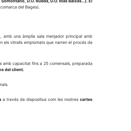
O. Somontano, D.O. Rueda, D.O. Rías Baixas…). El
(comarca del Bages).
ia, amb una àmplia sala menjador principal amb
en els vitralls emplomats que narren el procés de
ula amb capacitat fins a 25 comensals, preparada
s del client.
nals.
a
a través de dispositius com les nostres
cartes