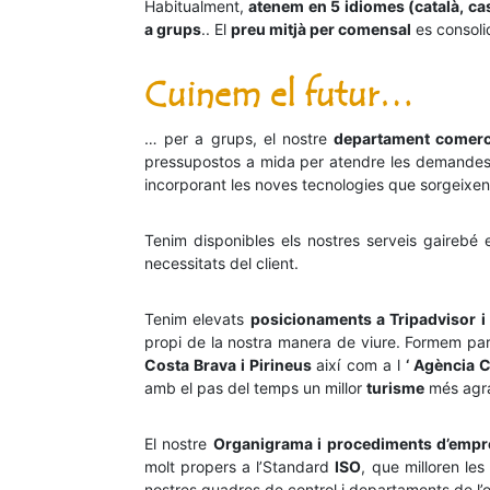
Habitualment,
atenem en 5 idiomes (català, cast
a grups
.. El
preu mitjà per comensal
es consoli
Cuinem el futur…
… per a grups, el nostre
departament comerc
pressupostos a mida per atendre les demandes, a
incorporant les noves tecnologies que sorgeixen e
Tenim disponibles els nostres serveis gairebé
necessitats del client.
Tenim elevats
posicionaments a Tripadvisor 
propi de la nostra manera de viure. Formem part
Costa Brava i Pirineus
així com a l
‘ Agència 
amb el pas del temps un millor
turisme
més agraï
El nostre
Organigrama i procediments d’empr
molt propers a l’Standard
ISO
, que milloren le
nostres quadres de control i departaments de l