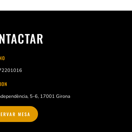
NTACTAR
NO
972201016
ION
Independència, 5-6, 17001 Girona
SERVAR MESA