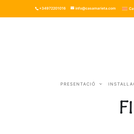
+34972201016
info@casamarieta.com
Ca
PRESENTACIÓ
INSTAL·L
F