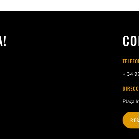
A!
CO
TELEFO
+ 34 
DIRECC
Plaça 
RE