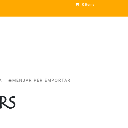
0 Items
A
◉MENJAR PER EMPORTAR
RS