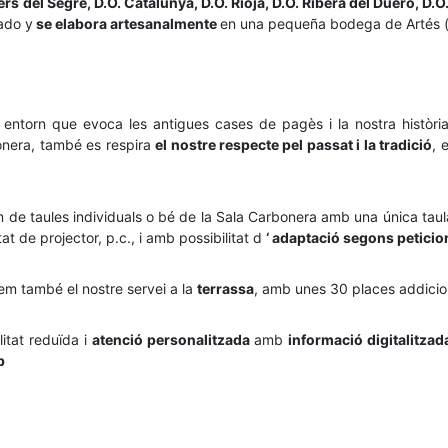
s del Segre, D.O. Catalunya, D.O. Rioja, D.O. Ribera del Duero, D.
ado y
se elabora artesanalmente
en una pequeña bodega de Artés 
n entorn que evoca les antigues cases de pagès i la nostra històr
bonera, també es respira
el nostre respecte pel passat i la tradició
, 
m de taules individuals o bé de la Sala Carbonera amb una única ta
tat de projector, p.c., i amb possibilitat d
‘ adaptació segons peticion
em també el nostre servei a la
terrassa
, amb unes 30 places addicio
itat reduïda i
atenció personalitzada
amb
informació digitalitzad
b