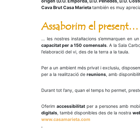
origen (D.O. Empordà, D.O. Penedès, D.O. Coster
Cava Brut Casa Marieta
también es muy apreci
Assaborim el present…
… les nostres instal·lacions s’emmarquen en u
capacitat per a 150 comensals
. A la Sala Car
l’elaboració del vi, des de la terra a la taula.
Per a un ambient més privat i exclusiu, dispose
per a la realització de
reunions
, amb disponibili
Durant tot l’any, quan el temps ho permet, prest
Oferim
accessibilitat
per a persones amb mobil
digitals
, també disponibles des de la nostra
we
www.casamarieta.com
.