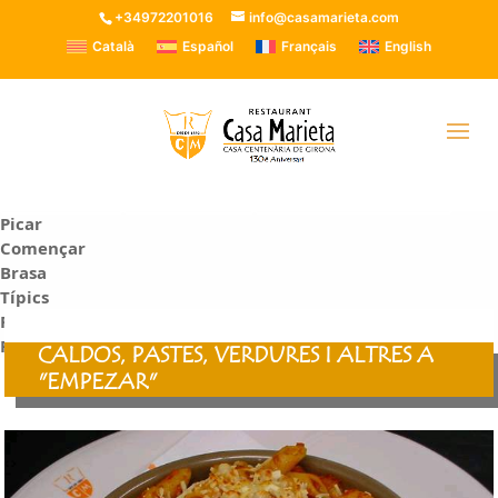
+34972201016
info@casamarieta.com
Català
Español
Français
English
CARTA
CELLER
Complements
Picar
Començar
Brasa
Típics
Peixos
Postres
CALDOS, PASTES, VERDURES I ALTRES A
"EMPEZAR"