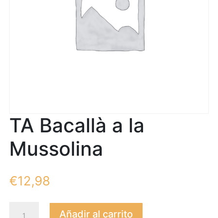
TA Bacallà a la
Mussolina
€
12,98
TA
Añadir al carrito
Bacallà