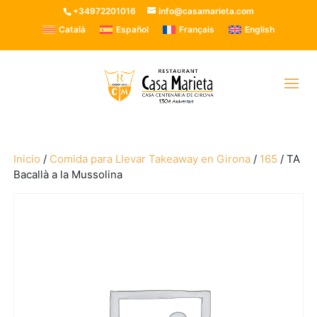
+34972201016
info@casamarieta.com
Català
Español
Français
English
Inicio
/
Comida para Llevar Takeaway en Girona
/
165
/ TA
Bacallà a la Mussolina