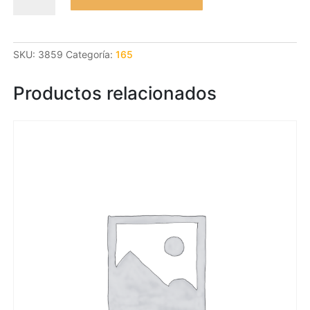
a
la
Mussolina
SKU:
3859
Categoría:
165
cantidad
Productos relacionados