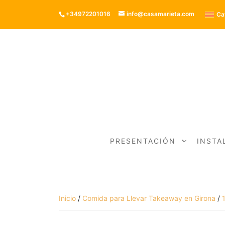
+34972201016
info@casamarieta.com
Ca
PRESENTACIÓN
INSTA
Inicio
/
Comida para Llevar Takeaway en Girona
/