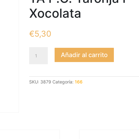
Xocolata
€
5,30
TA
Añadir al carrito
P.C.
Taronja
i
Xocolata
SKU:
3879
Categoría:
166
cantidad