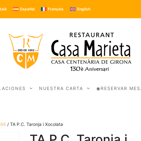
talà
Español
Français
English
LACIONES
NUESTRA CARTA
◉RESERVAR MES
166
/ TA P.C. Taronja i Xocolata
TA P.C. Taronja i