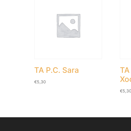
TA P.C. Sara
TA 
Xo
€
5,30
€
5,3