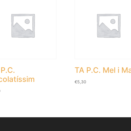
P.C.
TA P.C. Mel i M
colatíssim
€
5,30
0