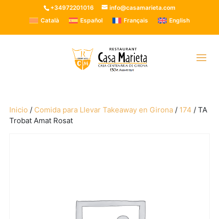
+34972201016
info@casamarieta.com
Català
Español
Français
English
Inicio
/
Comida para Llevar Takeaway en Girona
/
174
/ TA
Trobat Amat Rosat